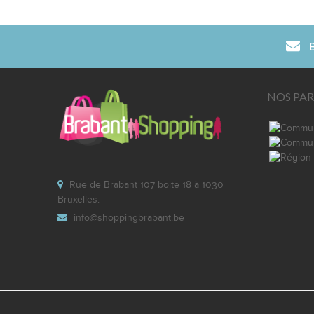
B
NOS PAR
Rue de Brabant 107 boite 18 à 1030
Bruxelles.
info@shoppingbrabant.be